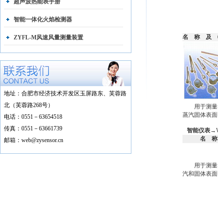
超声波热能表手册
智能一体化火焰检测器
名 称 
ZYFL-M风速风量测量装置
地址：合肥市经济技术开发区玉屏路东、芙蓉路
北（芙蓉路268号）
用于测量各
蒸汽固体表面
电话：0551－63654518
传真：0551－63661739
智能仪表
→
名 
邮箱：web@zysensor.cn
用于测量各
汽和固体表面