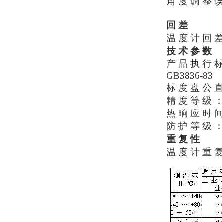
角 度 调 整 误
回 差
温 度 计 回 差
技 术 参 数
产 品 执 行 标 
GB3836-83
标 度 盘 公 直 
精 度 等 级 ： 
热 晌 应 时 间
防 护 等 级 ：
重 复 性
温 度 计 重 复