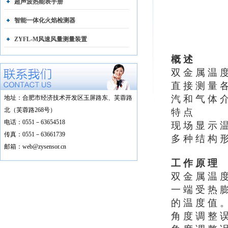
超声波热能表手册
智能一体化火焰检测器
ZYFL-M风速风量测量装置
概 述
双 金 属 温 度
直 接 测 量 各
汽 和 气 体 
地址：合肥市经济技术开发区玉屏路东、芙蓉路
北（芙蓉路268号）
特 点
电话：0551－63654518
现 场 显 示 温
传真：0551－63661739
多 种 结 构 形
邮箱：web@zysensor.cn
工 作 原 理
双 金 属 温 度
一 端 受 热 膨
的 温 度 值 
角 度 调 整 